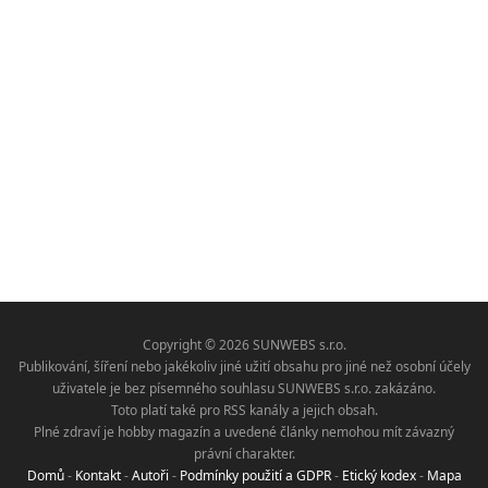
Copyright © 2026 SUNWEBS s.r.o.
Publikování, šíření nebo jakékoliv jiné užití obsahu pro jiné než osobní účely
uživatele je bez písemného souhlasu SUNWEBS s.r.o. zakázáno.
Toto platí také pro RSS kanály a jejich obsah.
Plné zdraví je hobby magazín a uvedené články nemohou mít závazný
právní charakter.
Domů
-
Kontakt
-
Autoři
-
Podmínky použití a GDPR
-
Etický kodex
-
Mapa