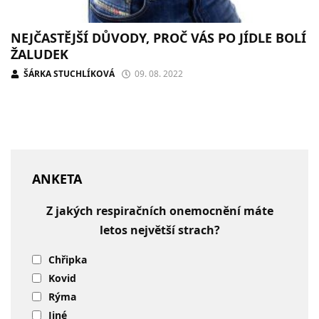
NEJČASTĚJŠÍ DŮVODY, PROČ VÁS PO JÍDLE BOLÍ
ŽALUDEK
ŠÁRKA STUCHLÍKOVÁ
09. 08. 2022
ANKETA
Z jakých respiračních onemocnění máte
letos největší strach?
Chřipka
Kovid
Rýma
Jiné