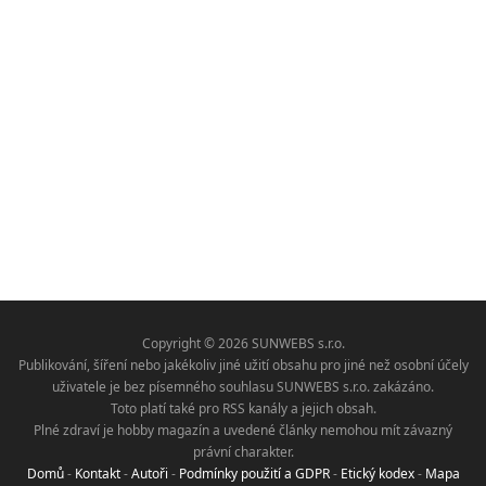
Copyright © 2026 SUNWEBS s.r.o.
Publikování, šíření nebo jakékoliv jiné užití obsahu pro jiné než osobní účely
uživatele je bez písemného souhlasu SUNWEBS s.r.o. zakázáno.
Toto platí také pro RSS kanály a jejich obsah.
Plné zdraví je hobby magazín a uvedené články nemohou mít závazný
právní charakter.
Domů
-
Kontakt
-
Autoři
-
Podmínky použití a GDPR
-
Etický kodex
-
Mapa