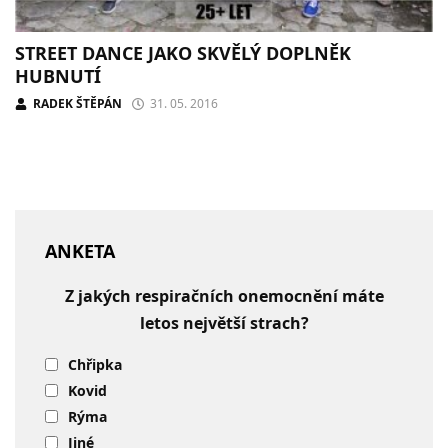
STREET DANCE JAKO SKVĚLÝ DOPLNĚK
HUBNUTÍ
RADEK ŠTĚPÁN
31. 05. 2016
ANKETA
Z jakých respiračních onemocnění máte
letos největší strach?
Chřipka
Kovid
Rýma
Jiné