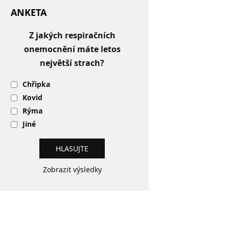
ANKETA
Z jakých respiračních
onemocnění máte letos
největší strach?
Chřipka
Kovid
Rýma
Jiné
Zobrazit výsledky