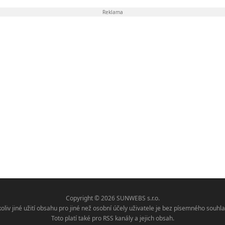
Reklama
Copyright © 2026 SUNWEBS s.r.o.
koliv jiné užití obsahu pro jiné než osobní účely uživatele je bez písemného sou
Toto platí také pro RSS kanály a jejich obsah.