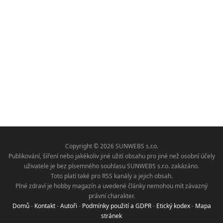
Copyright © 2026 SUNWEBS s.r.o.
Publikování, šíření nebo jakékoliv jiné užití obsahu pro jiné než osobní účely
uživatele je bez písemného souhlasu SUNWEBS s.r.o. zakázáno.
Toto platí také pro RSS kanály a jejich obsah.
Plné zdraví je hobby magazín a uvedené články nemohou mít závazný
právní charakter.
Domů
-
Kontakt
-
Autoři
-
Podmínky použití a GDPR
-
Etický kodex
-
Mapa
stránek