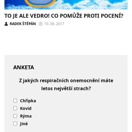
TO JE ALE VEDRO! CO POMŮŽE PROTI POCENÍ?
RADEK ŠTĚPÁN
10. 08. 2017
ANKETA
Z jakých respiračních onemocnění máte
letos největší strach?
Chřipka
Kovid
Rýma
Jiné