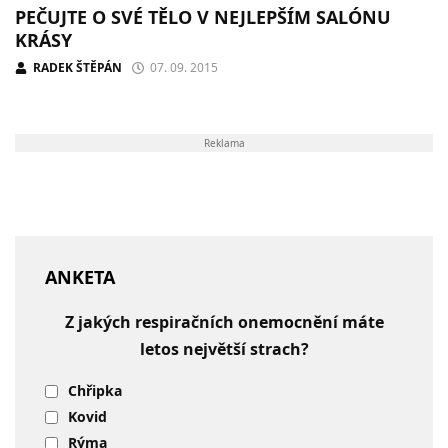
PEČUJTE O SVÉ TĚLO V NEJLEPŠÍM SALÓNU
KRÁSY
RADEK ŠTĚPÁN
07. 09. 2015
Reklama
ANKETA
Z jakých respiračních onemocnění máte
letos největší strach?
Chřipka
Kovid
Rýma