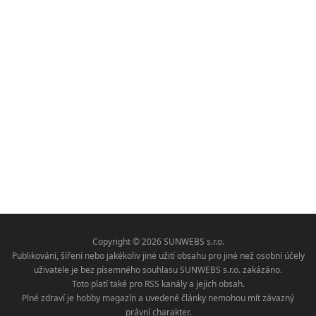
Copyright © 2026 SUNWEBS s.r.o.
Publikování, šíření nebo jakékoliv jiné užití obsahu pro jiné než osobní účely
uživatele je bez písemného souhlasu SUNWEBS s.r.o. zakázáno.
Toto platí také pro RSS kanály a jejich obsah.
Plné zdraví je hobby magazín a uvedené články nemohou mít závazný
právní charakter.