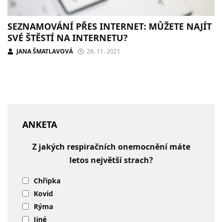
SEZNAMOVÁNÍ PŘES INTERNET: MŮŽETE NAJÍT
SVÉ ŠTĚSTÍ NA INTERNETU?
JANA ŠMATLAVOVÁ
28. 11. 2021
ANKETA
Z jakých respiračních onemocnění máte
letos největší strach?
Chřipka
Kovid
Rýma
Jiné