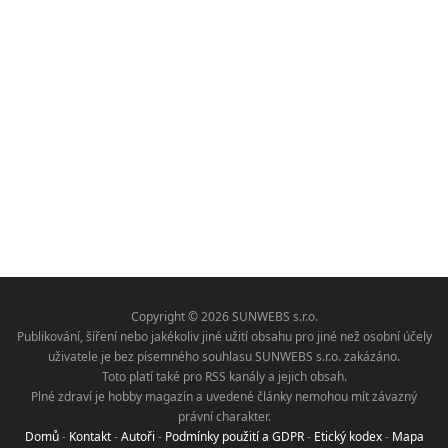
Copyright © 2026 SUNWEBS s.r.o.
Publikování, šíření nebo jakékoliv jiné užití obsahu pro jiné než osobní účely
uživatele je bez písemného souhlasu SUNWEBS s.r.o. zakázáno.
Toto platí také pro RSS kanály a jejich obsah.
Plné zdraví je hobby magazín a uvedené články nemohou mít závazný
právní charakter.
Domů
-
Kontakt
-
Autoři
-
Podmínky použití a GDPR
-
Etický kodex
-
Mapa