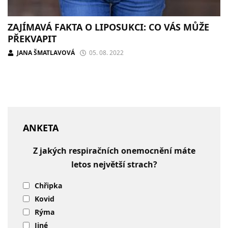
ZAJÍMAVÁ FAKTA O LIPOSUKCI: CO VÁS MŮŽE
PŘEKVAPIT
JANA ŠMATLAVOVÁ
05. 08. 2022
ANKETA
Z jakých respiračních onemocnění máte
letos největší strach?
Chřipka
Kovid
Rýma
Jiné