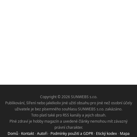
Copyright © 2026 SUNWEBS s.r.o.
Publikování, šíření nebo jakékoliv jiné užití obsahu pro jiné než osobní účely
uživatele je bez písemného souhlasu SUNWEBS s.r.o. zakázáno.
Toto platí také pro RSS kanály a jejich obsah.
Plné zdraví je hobby magazín a uvedené články nemohou mít závazný
právní charakter.
Domů
-
Kontakt
-
Autoři
-
Podmínky použití a GDPR
-
Etický kodex
-
Mapa