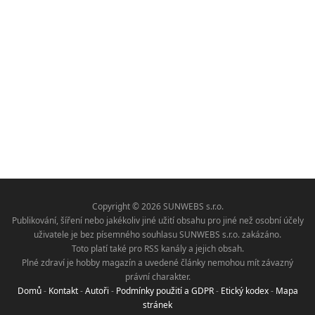
Copyright © 2026 SUNWEBS s.r.o.
Publikování, šíření nebo jakékoliv jiné užití obsahu pro jiné než osobní účely
uživatele je bez písemného souhlasu SUNWEBS s.r.o. zakázáno.
Toto platí také pro RSS kanály a jejich obsah.
Plné zdraví je hobby magazín a uvedené články nemohou mít závazný
právní charakter.
Domů
-
Kontakt
-
Autoři
-
Podmínky použití a GDPR
-
Etický kodex
-
Mapa
stránek