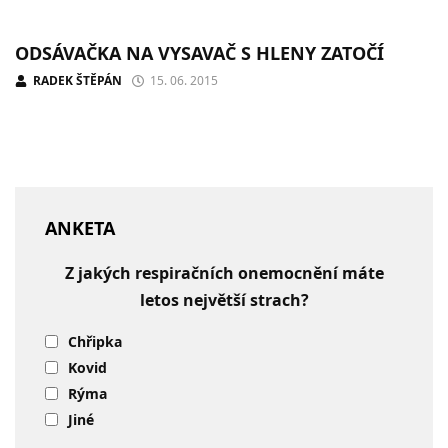
ODSÁVAČKA NA VYSAVAČ S HLENY ZATOČÍ
RADEK ŠTĚPÁN
15. 06. 2015
ANKETA
Z jakých respiračních onemocnění máte
letos největší strach?
Chřipka
Kovid
Rýma
Jiné