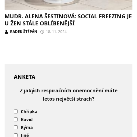
MUDR. ALENA ŠESTINOVÁ: SOCIAL FREEZING JE
U ŽEN STÁLE OBLÍBENĚJŠÍ
RADEK ŠTĚPÁN
18. 11. 2024
ANKETA
Z jakých respiračních onemocnění máte
letos největší strach?
Chřipka
Kovid
Rýma
Jiné