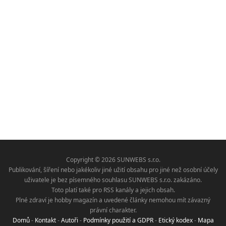
Copyright © 2026 SUNWEBS s.r.o.
Publikování, šíření nebo jakékoliv jiné užití obsahu pro jiné než osobní účely
uživatele je bez písemného souhlasu SUNWEBS s.r.o. zakázáno.
Toto platí také pro RSS kanály a jejich obsah.
Plné zdraví je hobby magazín a uvedené články nemohou mít závazný
právní charakter.
Domů
-
Kontakt
-
Autoři
-
Podmínky použití a GDPR
-
Etický kodex
-
Mapa