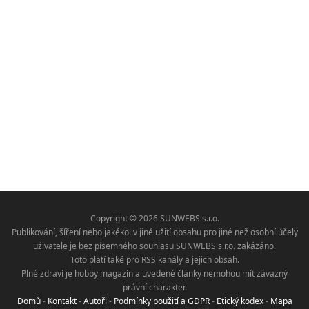
Copyright © 2026 SUNWEBS s.r.o.
Publikování, šíření nebo jakékoliv jiné užití obsahu pro jiné než osobní účely
uživatele je bez písemného souhlasu SUNWEBS s.r.o. zakázáno.
Toto platí také pro RSS kanály a jejich obsah.
Plné zdraví je hobby magazín a uvedené články nemohou mít závazný
právní charakter.
Domů
-
Kontakt
-
Autoři
-
Podmínky použití a GDPR
-
Etický kodex
-
Mapa