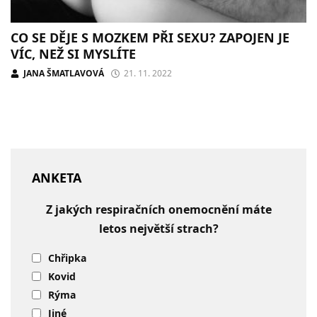
CO SE DĚJE S MOZKEM PŘI SEXU? ZAPOJEN JE
VÍC, NEŽ SI MYSLÍTE
JANA ŠMATLAVOVÁ
21. 11. 2022
ANKETA
Z jakých respiračních onemocnění máte
letos největší strach?
Chřipka
Kovid
Rýma
Jiné