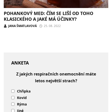
POHANKOVÝ MED: ČÍM SE LIŠÍ OD TOHO
KLASICKÉHO A JAKÉ MÁ ÚČINKY?
JANA ŠMATLAVOVÁ
25. 08. 2022
ANKETA
Z jakých respiračních onemocnění máte
letos největší strach?
Chřipka
Kovid
Rýma
Jiné