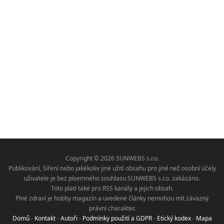
Copyright © 2026 SUNWEBS s.r.o.
Publikování, šíření nebo jakékoliv jiné užití obsahu pro jiné než osobní účely
uživatele je bez písemného souhlasu SUNWEBS s.r.o. zakázáno.
Toto platí také pro RSS kanály a jejich obsah.
Plné zdraví je hobby magazín a uvedené články nemohou mít závazný
právní charakter.
Domů
-
Kontakt
-
Autoři
-
Podmínky použití a GDPR
-
Etický kodex
-
Mapa