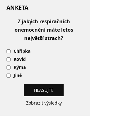
ANKETA
Z jakých respiračních
onemocnění máte letos
největší strach?
Chřipka
Kovid
Rýma
Jiné
Zobrazit výsledky