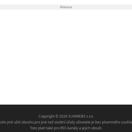
Reklama
Copyright © 2026 SUNWEBS s.r.o.
koliv jiné užití obsahu pro jiné než osobní účely uživatele je bez písemného sou
Toto platí také pro RSS kanály a jejich obsah.