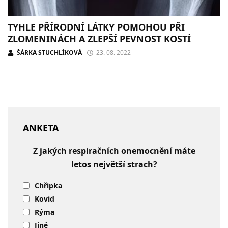
TYHLE PŘÍRODNÍ LÁTKY POMOHOU PŘI
ZLOMENINÁCH A ZLEPŠÍ PEVNOST KOSTÍ
ŠÁRKA STUCHLÍKOVÁ
23. 08. 2022
ANKETA
Z jakých respiračních onemocnění máte
letos největší strach?
Chřipka
Kovid
Rýma
Jiné