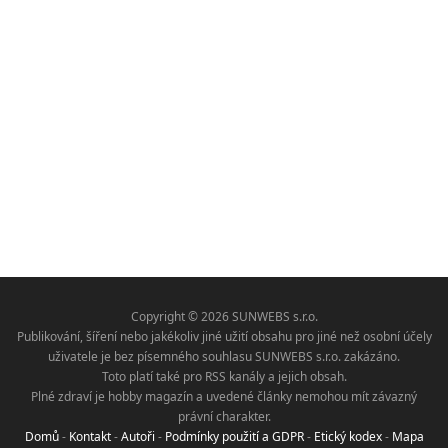
Copyright © 2026 SUNWEBS s.r.o.
Publikování, šíření nebo jakékoliv jiné užití obsahu pro jiné než osobní účely
uživatele je bez písemného souhlasu SUNWEBS s.r.o. zakázáno.
Toto platí také pro RSS kanály a jejich obsah.
Plné zdraví je hobby magazín a uvedené články nemohou mít závazný
právní charakter.
Domů
-
Kontakt
-
Autoři
-
Podmínky použití a GDPR
-
Etický kodex
-
Mapa