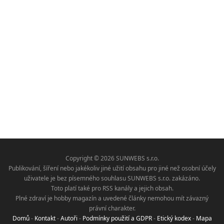
Copyright © 2026 SUNWEBS s.r.o.
Publikování, šíření nebo jakékoliv jiné užití obsahu pro jiné než osobní účely
uživatele je bez písemného souhlasu SUNWEBS s.r.o. zakázáno.
Toto platí také pro RSS kanály a jejich obsah.
Plné zdraví je hobby magazín a uvedené články nemohou mít závazný
právní charakter.
Domů
-
Kontakt
-
Autoři
-
Podmínky použití a GDPR
-
Etický kodex
-
Mapa