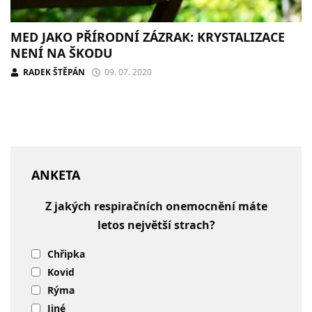
MED JAKO PŘÍRODNÍ ZÁZRAK: KRYSTALIZACE
NENÍ NA ŠKODU
RADEK ŠTĚPÁN
09. 07. 2020
ANKETA
Z jakých respiračních onemocnění máte
letos největší strach?
Chřipka
Kovid
Rýma
Jiné