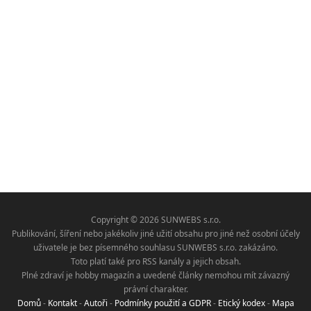
Copyright © 2026 SUNWEBS s.r.o.
Publikování, šíření nebo jakékoliv jiné užití obsahu pro jiné než osobní účely
uživatele je bez písemného souhlasu SUNWEBS s.r.o. zakázáno.
Toto platí také pro RSS kanály a jejich obsah.
Plné zdraví je hobby magazín a uvedené články nemohou mít závazný
právní charakter.
Domů
-
Kontakt
-
Autoři
-
Podmínky použití a GDPR
-
Etický kodex
-
Mapa