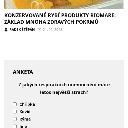
KONZERVOVANÉ RYBÍ PRODUKTY RIOMARE:
ZÁKLAD MNOHA ZDRAVÝCH POKRMŮ
RADEK ŠTĚPÁN
21. 02. 2018
ANKETA
Z jakých respiračních onemocnění máte
letos největší strach?
Chřipka
Kovid
Rýma
Jiné