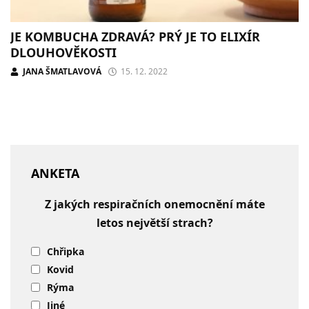
JE KOMBUCHA ZDRAVÁ? PRÝ JE TO ELIXÍR
DLOUHOVĚKOSTI
JANA ŠMATLAVOVÁ
15. 12. 2022
ANKETA
Z jakých respiračních onemocnění máte
letos největší strach?
Chřipka
Kovid
Rýma
Jiné