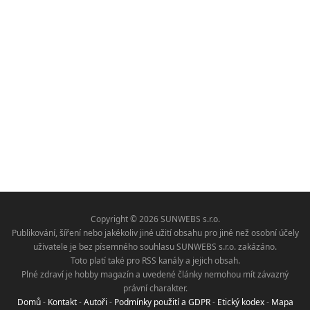
Copyright © 2026 SUNWEBS s.r.o.
Publikování, šíření nebo jakékoliv jiné užití obsahu pro jiné než osobní účely
uživatele je bez písemného souhlasu SUNWEBS s.r.o. zakázáno.
Toto platí také pro RSS kanály a jejich obsah.
Plné zdraví je hobby magazín a uvedené články nemohou mít závazný
právní charakter.
Domů
-
Kontakt
-
Autoři
-
Podmínky použití a GDPR
-
Etický kodex
-
Mapa