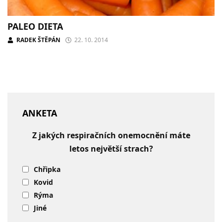
PALEO DIETA
RADEK ŠTĚPÁN
22. 10. 2014
ANKETA
Z jakých respiračních onemocnění máte
letos největší strach?
Chřipka
Kovid
Rýma
Jiné