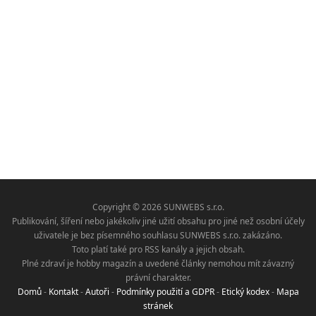
Copyright © 2026 SUNWEBS s.r.o.
Publikování, šíření nebo jakékoliv jiné užití obsahu pro jiné než osobní účely
uživatele je bez písemného souhlasu SUNWEBS s.r.o. zakázáno.
Toto platí také pro RSS kanály a jejich obsah.
Plné zdraví je hobby magazín a uvedené články nemohou mít závazný
právní charakter.
Domů
-
Kontakt
-
Autoři
-
Podmínky použití a GDPR
-
Etický kodex
-
Mapa
stránek