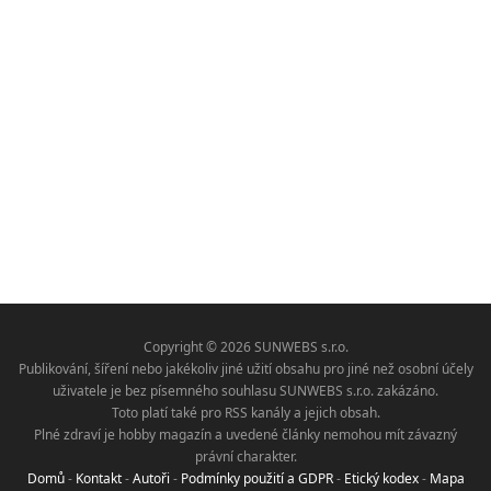
Copyright © 2026 SUNWEBS s.r.o.
Publikování, šíření nebo jakékoliv jiné užití obsahu pro jiné než osobní účely
uživatele je bez písemného souhlasu SUNWEBS s.r.o. zakázáno.
Toto platí také pro RSS kanály a jejich obsah.
Plné zdraví je hobby magazín a uvedené články nemohou mít závazný
právní charakter.
Domů
-
Kontakt
-
Autoři
-
Podmínky použití a GDPR
-
Etický kodex
-
Mapa