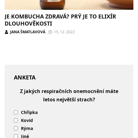
JE KOMBUCHA ZDRAVÁ? PRÝ JE TO ELIXÍR
DLOUHOVĚKOSTI
JANA ŠMATLAVOVÁ
15. 12. 2022
ANKETA
Z jakých respiračních onemocnění máte
letos největší strach?
Chřipka
Kovid
Rýma
Jiné