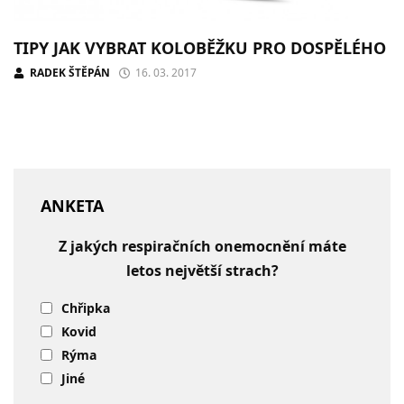
TIPY JAK VYBRAT KOLOBĚŽKU PRO DOSPĚLÉHO
RADEK ŠTĚPÁN
16. 03. 2017
ANKETA
Z jakých respiračních onemocnění máte
letos největší strach?
Chřipka
Kovid
Rýma
Jiné