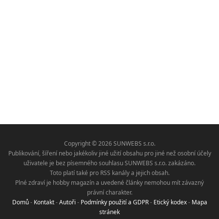
Copyright © 2026 SUNWEBS s.r.o.
Publikování, šíření nebo jakékoliv jiné užití obsahu pro jiné než osobní účely
uživatele je bez písemného souhlasu SUNWEBS s.r.o. zakázáno.
Toto platí také pro RSS kanály a jejich obsah.
Plné zdraví je hobby magazín a uvedené články nemohou mít závazný
právní charakter.
Domů
-
Kontakt
-
Autoři
-
Podmínky použití a GDPR
-
Etický kodex
-
Mapa
stránek