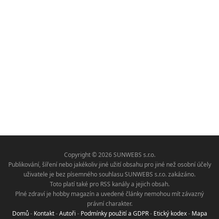
Copyright © 2026 SUNWEBS s.r.o.
Publikování, šíření nebo jakékoliv jiné užití obsahu pro jiné než osobní účely
uživatele je bez písemného souhlasu SUNWEBS s.r.o. zakázáno.
Toto platí také pro RSS kanály a jejich obsah.
Plné zdraví je hobby magazín a uvedené články nemohou mít závazný
právní charakter.
Domů
-
Kontakt
-
Autoři
-
Podmínky použití a GDPR
-
Etický kodex
-
Mapa