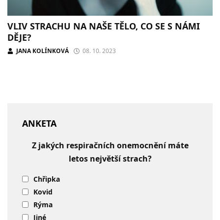
VLIV STRACHU NA NAŠE TĚLO, CO SE S NÁMI
DĚJE?
JANA KOLÍNKOVÁ
08. 10. 2023
ANKETA
Z jakých respiračních onemocnění máte
letos největší strach?
Chřipka
Kovid
Rýma
Jiné