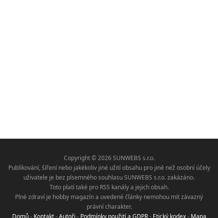
Copyright © 2026 SUNWEBS s.r.o.
Publikování, šíření nebo jakékoliv jiné užití obsahu pro jiné než osobní účely
uživatele je bez písemného souhlasu SUNWEBS s.r.o. zakázáno.
Toto platí také pro RSS kanály a jejich obsah.
Plné zdraví je hobby magazín a uvedené články nemohou mít závazný
právní charakter.
Domů
-
Kontakt
-
Autoři
-
Podmínky použití a GDPR
-
Etický kodex
-
Mapa