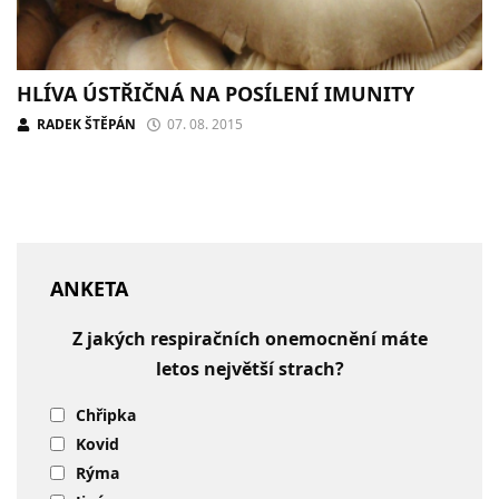
HLÍVA ÚSTŘIČNÁ NA POSÍLENÍ IMUNITY
RADEK ŠTĚPÁN
07. 08. 2015
ANKETA
Z jakých respiračních onemocnění máte
letos největší strach?
Chřipka
Kovid
Rýma