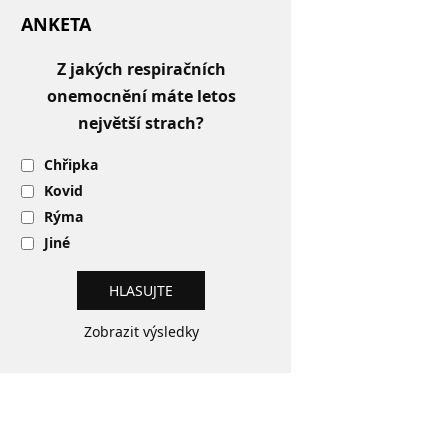
ANKETA
Z jakých respiračních
onemocnění máte letos
největší strach?
Chřipka
Kovid
Rýma
Jiné
Zobrazit výsledky