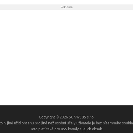
Reklama
Copyright © 2026 SUNWEBS s.r.o.
koliv jiné užití obsahu pro jiné než osobní účely uživatele je bez písemného sou
Toto platí také pro RSS kanály a jejich obsah.