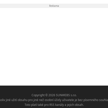
Reklama
Copyright © 2026 SUNWEBS s.r.o.
koliv jiné užití obsahu pro jiné než osobní účely uživatele je bez písemného sou
Toto platí také pro RSS kanály a jejich obsah.