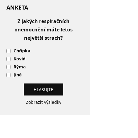
ANKETA
Z jakých respiračních
onemocnění máte letos
největší strach?
Chřipka
Kovid
Rýma
Jiné
Zobrazit výsledky