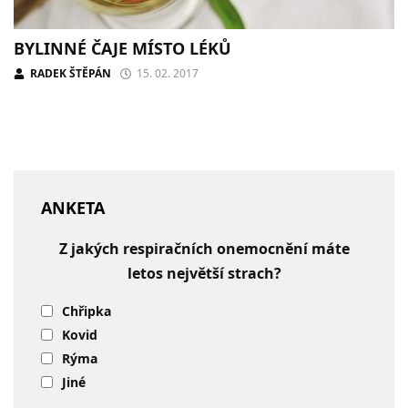
BYLINNÉ ČAJE MÍSTO LÉKŮ
RADEK ŠTĚPÁN
15. 02. 2017
ANKETA
Z jakých respiračních onemocnění máte
letos největší strach?
Chřipka
Kovid
Rýma
Jiné