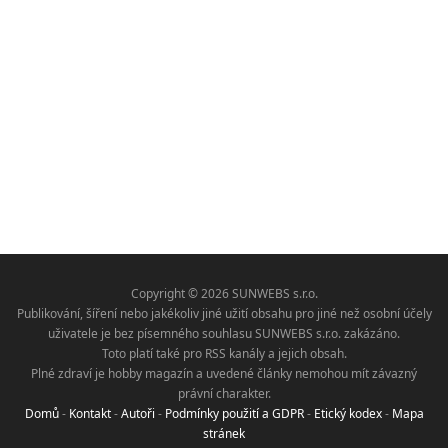
Copyright © 2026 SUNWEBS s.r.o.
Publikování, šíření nebo jakékoliv jiné užití obsahu pro jiné než osobní účely
uživatele je bez písemného souhlasu SUNWEBS s.r.o. zakázáno.
Toto platí také pro RSS kanály a jejich obsah.
Plné zdraví je hobby magazín a uvedené články nemohou mít závazný
právní charakter.
Domů
-
Kontakt
-
Autoři
-
Podmínky použití a GDPR
-
Etický kodex
-
Mapa
stránek