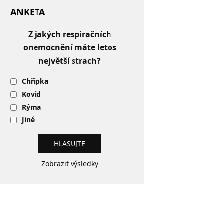
ANKETA
Z jakých respiračních
onemocnění máte letos
největší strach?
Chřipka
Kovid
Rýma
Jiné
Zobrazit výsledky