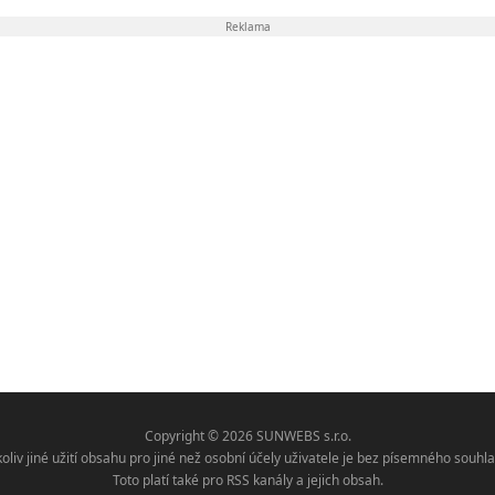
Reklama
Copyright © 2026 SUNWEBS s.r.o.
koliv jiné užití obsahu pro jiné než osobní účely uživatele je bez písemného sou
Toto platí také pro RSS kanály a jejich obsah.