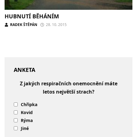
HUBNUTÍ BĚHÁNÍM
RADEK ŠTĚPÁN
28. 10. 2015
ANKETA
Z jakých respiračních onemocnění máte
letos největší strach?
Chřipka
Kovid
Rýma
Jiné