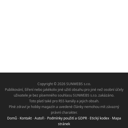
Copyright © 2026 SUNWEBS s.r.o.
Publikování, šíření nebo jakékoliv jiné užití obsahu pro jiné než osobní účely
uživatele je bez písemného souhlasu SUNWEBS s.r.o. zakázáno.
Toto platí také pro RSS kanály a jejich obsah.
Plné zdraví je hobby magazín a uvedené články nemohou mít závazný
právní charakter.
Domů
-
Kontakt
-
Autoři
-
Podmínky použití a GDPR
-
Etický kodex
-
Mapa
stránek