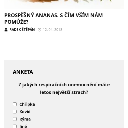
PROSPĚŠNÝ ANANAS. S ČÍM VŠÍM NÁM
POMŮŽE?
RADEK ŠTĚPÁN
12. 04. 2018
ANKETA
Z jakých respiračních onemocnění máte
letos největší strach?
Chřipka
Kovid
Rýma
Jiné