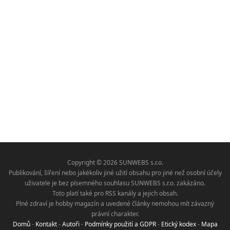
Copyright © 2026 SUNWEBS s.r.o.
Publikování, šíření nebo jakékoliv jiné užití obsahu pro jiné než osobní účely
uživatele je bez písemného souhlasu SUNWEBS s.r.o. zakázáno.
Toto platí také pro RSS kanály a jejich obsah.
Plné zdraví je hobby magazín a uvedené články nemohou mít závazný
právní charakter.
Domů
-
Kontakt
-
Autoři
-
Podmínky použití a GDPR
-
Etický kodex
-
Mapa