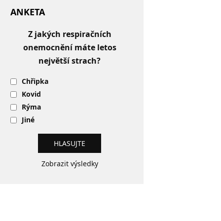
ANKETA
Z jakých respiračních
onemocnění máte letos
největší strach?
Chřipka
Kovid
Rýma
Jiné
Zobrazit výsledky