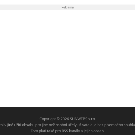
Reklama
Copyright © 2026 SUNWEBS s.r.o.
koliv jiné užití obsahu pro jiné než osobní účely uživatele je bez písemného sou
Toto platí také pro RSS kanály a jejich obsah.