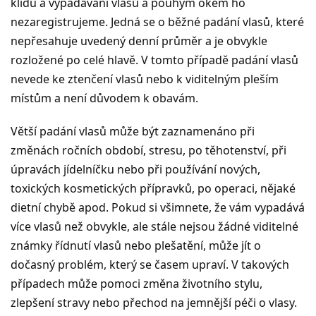
klidu a vypadávání vlasů a pouhým okem ho
nezaregistrujeme. Jedná se o běžné padání vlasů, které
nepřesahuje uvedený denní průměr a je obvykle
rozložené po celé hlavě. V tomto případě padání vlasů
nevede ke ztenčení vlasů nebo k viditelným pleším
místům a není důvodem k obavám.
Větší padání vlasů může být zaznamenáno při
změnách ročních období, stresu, po těhotenství, při
úpravách jídelníčku nebo při používání nových,
toxických kosmetických přípravků, po operaci, nějaké
dietní chybě apod. Pokud si všimnete, že vám vypadává
více vlasů než obvykle, ale stále nejsou žádné viditelné
známky řídnutí vlasů nebo plešatění, může jít o
dočasný problém, který se časem upraví. V takových
případech může pomoci změna životního stylu,
zlepšení stravy nebo přechod na jemnější péči o vlasy.