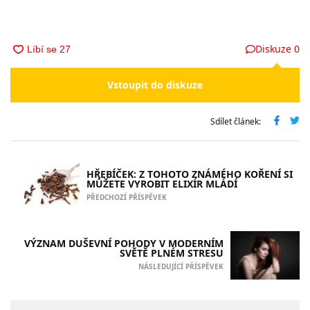
Diskuze
0
Vstoupit do diskuze
Sdílet článek:
HŘEBÍČEK: Z TOHOTO ZNÁMÉHO KOŘENÍ SI
MŮŽETE VYROBIT ELIXÍR MLÁDÍ
PŘEDCHOZÍ PŘÍSPĚVEK
VÝZNAM DUŠEVNÍ POHODY V MODERNÍM
SVĚTĚ PLNÉM STRESU
NÁSLEDUJÍCÍ PŘÍSPĚVEK