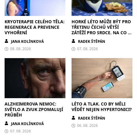
KRYOTERAPIE CELÉHO TĚLA:
HORKÉ LÉTO MŮŽE BÝT PRO
REGENERACE A PREVENCE
TŘETINU ČECHŮ VĚTŠÍ
VYHOŘENÍ
ZÁTĚŽÍ PRO SRDCE. NA CO SI
DÁT POZOR?
JANA KOLÍNKOVÁ
RADEK ŠTĚPÁN
08. 08. 2026
07. 08. 2026
ALZHEIMEROVA NEMOC:
LÉTO A TLAK. CO BY MĚLI
SVĚTLO A ZVUK ZPOMALUJÍ
VĚDĚT NEJEN HYPERTONICI?
PRŮBĚH
RADEK ŠTĚPÁN
JANA KOLÍNKOVÁ
06. 08. 2026
07. 08. 2026