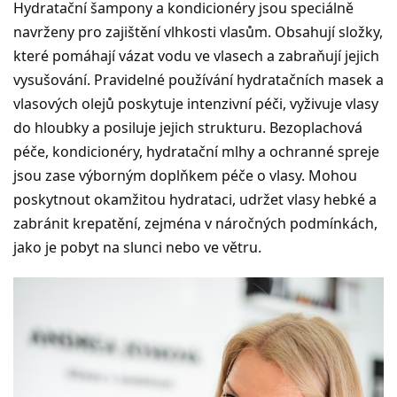
Hydratační šampony a kondicionéry jsou speciálně
navrženy pro zajištění vlhkosti vlasům. Obsahují složky,
které pomáhají vázat vodu ve vlasech a zabraňují jejich
vysušování. Pravidelné používání hydratačních masek a
vlasových olejů poskytuje intenzivní péči, vyživuje vlasy
do hloubky a posiluje jejich strukturu. Bezoplachová
péče, kondicionéry, hydratační mlhy a ochranné spreje
jsou zase výborným doplňkem péče o vlasy. Mohou
poskytnout okamžitou hydrataci, udržet vlasy hebké a
zabránit krepatění, zejména v náročných podmínkách,
jako je pobyt na slunci nebo ve větru.