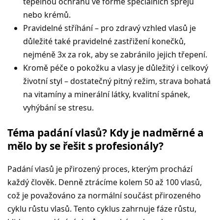
tepelnou ochranu ve formě speciálních sprejů
nebo krémů.
Pravidelné stříhání – pro zdravý vzhled vlasů je
důležité také pravidelné zastřižení konečků,
nejméně 3x za rok, aby se zabránilo jejich třepení.
Kromě péče o pokožku a vlasy je důležitý i celkový
životní styl – dostatečný pitný režim, strava bohatá
na vitamíny a minerální látky, kvalitní spánek,
vyhýbání se stresu.
Téma padání vlasů? Kdy je nadměrné a
mělo by se řešit s profesionály?
Padání vlasů je přirozený proces, kterým prochází
každý člověk. Denně ztrácíme kolem 50 až 100 vlasů,
což je považováno za normální součást přirozeného
cyklu růstu vlasů. Tento cyklus zahrnuje fáze růstu,