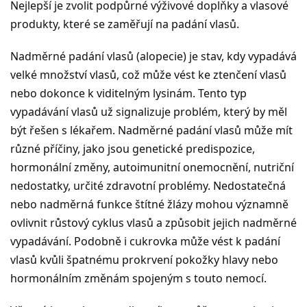
Nejlepší je zvolit podpůrné výživové doplňky a vlasové
produkty, které se zaměřují na padání vlasů.
Nadměrné padání vlasů (alopecie) je stav, kdy vypadává
velké množství vlasů, což může vést ke ztenčení vlasů
nebo dokonce k viditelným lysinám. Tento typ
vypadávání vlasů už signalizuje problém, který by měl
být řešen s lékařem. Nadměrné padání vlasů může mít
různé příčiny, jako jsou genetické predispozice,
hormonální změny, autoimunitní onemocnění, nutriční
nedostatky, určité zdravotní problémy. Nedostatečná
nebo nadměrná funkce štítné žlázy mohou významně
ovlivnit růstový cyklus vlasů a způsobit jejich nadměrné
vypadávání. Podobně i cukrovka může vést k padání
vlasů kvůli špatnému prokrvení pokožky hlavy nebo
hormonálním změnám spojeným s touto nemocí.