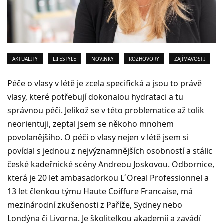
AKTUALITY
LIFESTYLE
NOVINKY
ROZHOVORY
ZAJÍMAVOSTI
Péče o vlasy v létě je zcela specifická a jsou to právě
vlasy, které potřebují dokonalou hydrataci a tu
správnou péči. Jelikož se v této problematice až tolik
neorientuji, zeptal jsem se někoho mnohem
povolanějšího. O péči o vlasy nejen v létě jsem si
povídal s jednou z nejvýznamnějších osobností a stálic
české kadeřnické scény Andreou Joskovou. Odbornice,
která je 20 let ambasadorkou L´Oreal Professionnel a
13 let členkou týmu Haute Coiffure Francaise, má
mezinárodní zkušenosti z Paříže, Sydney nebo
Londýna či Livorna. Je školitelkou akademií a zavádí