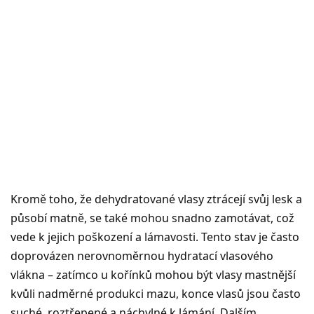
Kromě toho, že dehydratované vlasy ztrácejí svůj lesk a
působí matně, se také mohou snadno zamotávat, což
vede k jejich poškození a lámavosti. Tento stav je často
doprovázen nerovnoměrnou hydratací vlasového
vlákna – zatímco u kořínků mohou být vlasy mastnější
kvůli nadměrné produkci mazu, konce vlasů jsou často
suché, roztřepené a náchylné k lámání. Dalším