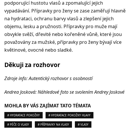
podporující hustotu vlasů a zpomalující jejich
vypadávání. Přípravky pro ženy se zase zaměřují hlavně
na hydrataci, ochranu barvy vlasů a zlepšení jejich
objemu, lesku a pružnosti. Přípravky pro muže mají
obvykle svěží, dřevité nebo kořeněné vůně, které jsou
považovány za mužské, přípravky pro ženy bývají více
květinové, ovocné nebo sladké.
Děkuji za rozhovor
Zdroje info: Autentický rozhovor s osobností
Andrea Josková: Náhledové foto se svolením Andrey Joskové
MOHLA BY VÁS ZAJÍMAT TATO TÉMATA
# HYDRATACE POKOŽKY
# HYDRATACE POKOŽKY HLAVY
# PÉČE O VLASY
# PŘÍPRAVKY NA VLASY
# VLASY