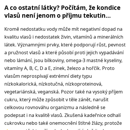
A co ostatní látky? Počítám, že kondice
vlasů není jenom o příjmu tekutin…
Kromě nedostatku vody může mít negativní dopad na
kvalitu vlasů i nedostatek živin, vitamínů a minerálních
látek. Významnými prvky, které podporují růst, pevnost
a pružnost vlasů a které působí proti jejich vypadávání
nebo lámání, jsou bílkoviny, omega-3 mastné kyseliny,
vitamíny A, B, C, D a E, zinek, železo a hořčík. Proto
vlasům neprospívají extrémní diety typu
nízkokalorická, nízkotučná, nízkoproteinová,
vegetariánská, veganská. Pozor také na vysoký příjem
cukru, který může způsobit v těle zánět, narušit
celkovou rovnováhu organizmu a následně se
podepsat i na kvalitě vlasů. Zkušená kadeřnice odhalí
cukrovku nebo také onemocnění štítné žlázy, protože