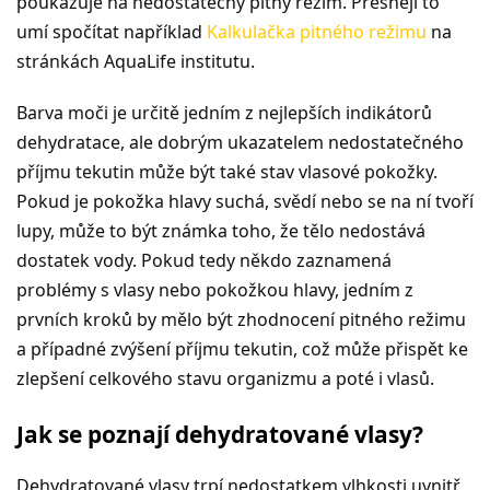
poukazuje na nedostatečný pitný režim. Přesněji to
umí spočítat například
Kalkulačka pitného režimu
na
stránkách AquaLife institutu.
Barva moči je určitě jedním z nejlepších indikátorů
dehydratace, ale dobrým ukazatelem nedostatečného
příjmu tekutin může být také stav vlasové pokožky.
Pokud je pokožka hlavy suchá, svědí nebo se na ní tvoří
lupy, může to být známka toho, že tělo nedostává
dostatek vody. Pokud tedy někdo zaznamená
problémy s vlasy nebo pokožkou hlavy, jedním z
prvních kroků by mělo být zhodnocení pitného režimu
a případné zvýšení příjmu tekutin, což může přispět ke
zlepšení celkového stavu organizmu a poté i vlasů.
Jak se poznají dehydratované vlasy?
Dehydratované vlasy trpí nedostatkem vlhkosti uvnitř