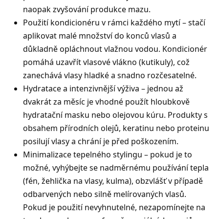
naopak zvyšování produkce mazu.
Použití kondicionéru v rámci každého mytí – stačí
aplikovat malé množství do konců vlasů a
důkladně opláchnout vlažnou vodou. Kondicionér
pomáhá uzavřít vlasové vlákno (kutikuly), což
zanechává vlasy hladké a snadno rozčesatelné.
Hydratace a intenzivnější výživa – jednou až
dvakrát za měsíc je vhodné použít hloubkově
hydratační masku nebo olejovou kúru. Produkty s
obsahem přírodních olejů, keratinu nebo proteinu
posilují vlasy a chrání je před poškozením.
Minimalizace tepelného stylingu – pokud je to
možné, vyhýbejte se nadměrnému používání tepla
(fén, žehlička na vlasy, kulma), obzvlášť v případě
odbarvených nebo silně melírovaných vlasů.
Pokud je použití nevyhnutelné, nezapomínejte na