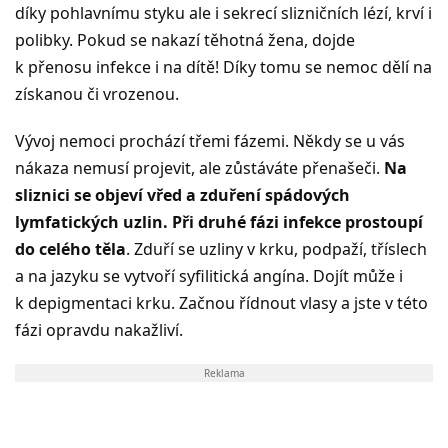
díky pohlavnímu styku ale i sekrecí slizničních lézí, krví i
polibky. Pokud se nakazí těhotná žena, dojde
k přenosu infekce i na dítě! Díky tomu se nemoc dělí na
získanou či vrozenou.
Vývoj nemoci prochází třemi fázemi. Někdy se u vás
nákaza nemusí projevit, ale zůstáváte přenašeči.
Na
sliznici se objeví vřed a zduření spádových
lymfatických uzlin. Při druhé fázi infekce prostoupí
do celého těla
. Zduří se uzliny v krku, podpaží, tříslech
a na jazyku se vytvoří syfilitická angína. Dojít může i
k depigmentaci krku. Začnou řídnout vlasy a jste v této
fázi opravdu nakažliví.
Reklama