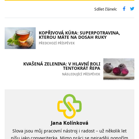
Sdílet článek:
KOPŘIVOVÁ KÚRA: SUPERPOTRAVINA,
KTEROU MÁTE NA DOSAH RUKY
PŘEDCHOZÍ PŘÍSPĚVEK
KVAŠENÁ ZELENINA: V HLAVNÍ ROLI
TENTOKRÁT ŘEPA
NÁSLEDUJÍCÍ PŘÍSPĚVEK
Jana Kolínková
Slova jsou můj pracovní nástroj i radost – už několik let
píšu jako copywriterka. Mimo práci se nejraději ponořím