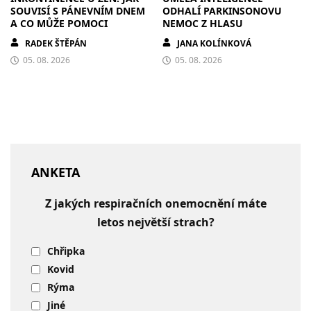
SOUVISÍ S PÁNEVNÍM DNEM
ODHALÍ PARKINSONOVU
A CO MŮŽE POMOCI
NEMOC Z HLASU
RADEK ŠTĚPÁN
JANA KOLÍNKOVÁ
05. 08. 2026
05. 08. 2026
ANKETA
Z jakých respiračních onemocnění máte
letos největší strach?
Chřipka
Kovid
Rýma
Jiné