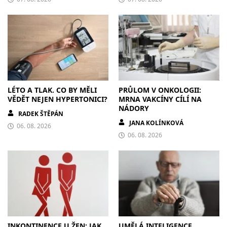
LÉTO A TLAK. CO BY MĚLI
PRŮLOM V ONKOLOGII:
VĚDĚT NEJEN HYPERTONICI?
MRNA VAKCÍNY CÍLÍ NA
NÁDORY
RADEK ŠTĚPÁN
JANA KOLÍNKOVÁ
06. 08. 2026
06. 08. 2026
INKONTINENCE U ŽEN: JAK
UMĚLÁ INTELIGENCE