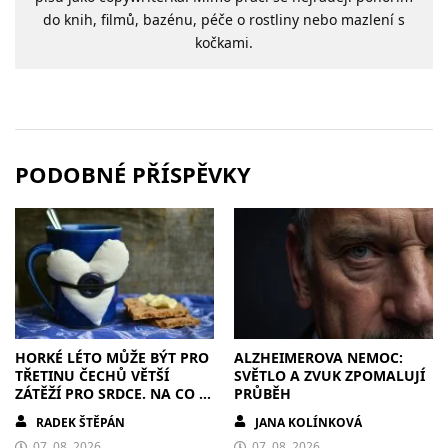
do knih, filmů, bazénu, péče o rostliny nebo mazlení s
kočkami.
PODOBNÉ PŘÍSPĚVKY
HORKÉ LÉTO MŮŽE BÝT PRO
ALZHEIMEROVA NEMOC:
TŘETINU ČECHŮ VĚTŠÍ
SVĚTLO A ZVUK ZPOMALUJÍ
ZÁTĚŽÍ PRO SRDCE. NA CO SI
PRŮBĚH
DÁT POZOR?
RADEK ŠTĚPÁN
JANA KOLÍNKOVÁ
07. 08. 2026
07. 08. 2026