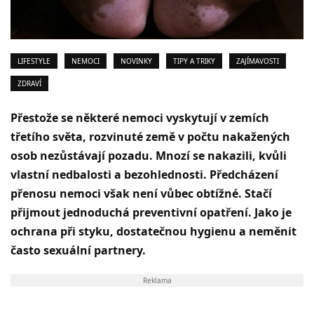
LIFESTYLE
NEMOCI
NOVINKY
TIPY A TRIKY
ZAJÍMAVOSTI
ZDRAVÍ
Přestože se některé nemoci vyskytují v zemích
třetího světa, rozvinuté země v počtu nakažených
osob nezůstávají pozadu. Mnozí se nakazili, kvůli
vlastní nedbalosti a bezohlednosti. Předcházení
přenosu nemoci však není vůbec obtížné. Stačí
přijmout jednoduchá preventivní opatření. Jako je
ochrana při styku, dostatečnou hygienu a neměnit
často sexuální partnery.
Reklama