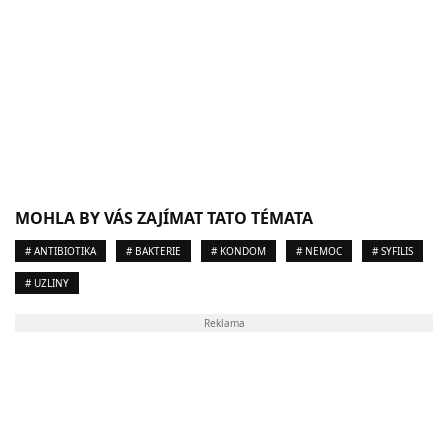
MOHLA BY VÁS ZAJÍMAT TATO TÉMATA
# ANTIBIOTIKA
# BAKTERIE
# KONDOM
# NEMOC
# SYFILIS
# UZLINY
Reklama