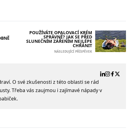
POUŽÍVÁTE OPALOVACÍ KRÉM
SPRÁVNĚ? JAK SE PŘED
OBNĚ
SLUNEČNÍM ZÁŘENÍM NEJLÉPE
CHRÁNIT
NÁSLEDUJÍCÍ PŘÍSPĚVEK
aví. O své zkušenosti z této oblasti se rád
usty. Třeba vás zaujmou i zajímavé nápady v
babiček.