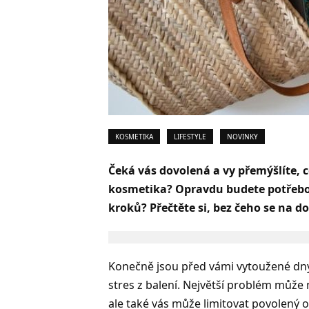
KOSMETIKA
LIFESTYLE
NOVINKY
Čeká vás dovolená a vy přemýšlíte, c
kosmetika? Opravdu budete potřebova
kroků? Přečtěte si, bez čeho se na 
Konečně jsou před vámi vytoužené dny 
stres z balení. Největší problém může n
ale také vás může limitovat povolený o