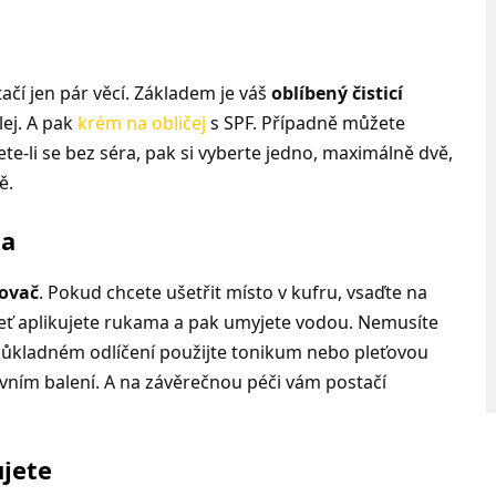
čí jen pár věcí. Základem je váš
oblíbený čisticí
lej. A pak
krém na obličej
s SPF. Případně můžete
te-li se bez séra, pak si vyberte jedno, maximálně dvě,
ě.
na
čovač
. Pokud chcete ušetřit místo v kufru, vsaďte na
pleť aplikujete rukama a pak umyjete vodou. Nemusíte
důkladném odlíčení použijte tonikum nebo pleťovou
vním balení. A na závěrečnou péči vám postačí
jete