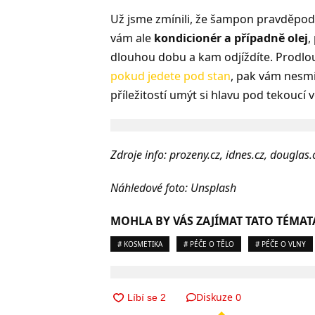
Už jsme zmínili, že šampon pravděpodo
vám ale
kondicionér a případně olej
,
dlouhou dobu a kam odjíždíte. Prodlou
pokud jedete pod stan
, pak vám nesmí
příležitostí umýt si hlavu pod tekoucí 
Zdroje info: prozeny.cz, idnes.cz, douglas.
Náhledové foto: Unsplash
MOHLA BY VÁS ZAJÍMAT TATO TÉMAT
# KOSMETIKA
# PÉČE O TĚLO
# PÉČE O VLNY
Diskuze
0