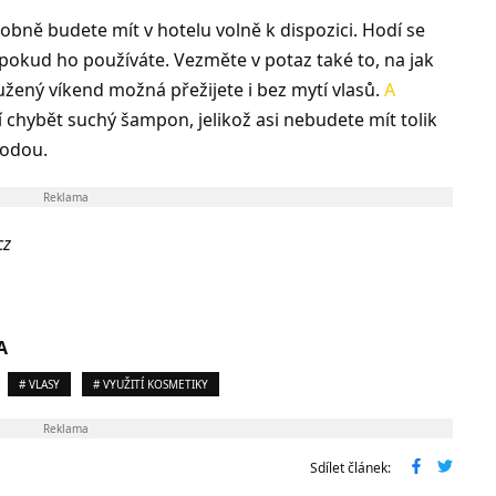
bně budete mít v hotelu volně k dispozici. Hodí se
 pokud ho používáte. Vezměte v potaz také to, na jak
žený víkend možná přežijete i bez mytí vlasů.
A
 chybět suchý šampon, jelikož asi nebudete mít tolik
vodou.
Reklama
cz
A
# VLASY
# VYUŽITÍ KOSMETIKY
Reklama
Sdílet článek: