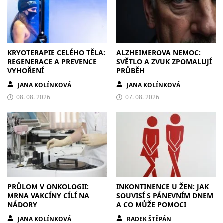
KRYOTERAPIE CELÉHO TĚLA:
ALZHEIMEROVA NEMOC:
REGENERACE A PREVENCE
SVĚTLO A ZVUK ZPOMALUJÍ
VYHOŘENÍ
PRŮBĚH
JANA KOLÍNKOVÁ
JANA KOLÍNKOVÁ
08. 08. 2026
07. 08. 2026
PRŮLOM V ONKOLOGII:
INKONTINENCE U ŽEN: JAK
MRNA VAKCÍNY CÍLÍ NA
SOUVISÍ S PÁNEVNÍM DNEM
NÁDORY
A CO MŮŽE POMOCI
JANA KOLÍNKOVÁ
RADEK ŠTĚPÁN