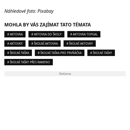
Náhledové foto: Pixabay
MOHLA BY VÁS ZAJÍMAT TATO TÉMATA
# AKTOVKA
# AKTOVKA DO ŠKOLY
# AKTOVKA TOPGAL
# AKTOVKY
# ŠKOLNÍ AKTOVKA
# ŠKOLNÍ AKTOVKY
# ŠKOLNÍ TAŠKA
# ŠKOLNÍ TAŠKA PRO PRVŇÁČKA
# ŠKOLNÍ TAŠKY
# ŠKOLNÍ TAŠKY PŘES RAMENO
Reklama