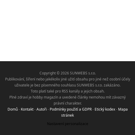
Copyright © 2026 SUNWEBS s.r.o.
Publikování, šíření nebo jakékoliv jiné užití obsahu pro jiné než osobní účely
uživatele je bez písemného souhlasu SUNWEBS s.r.o. zakázáno.
Toto platí také pro RSS kanály a jejich obsah.
Plné zdraví je hobby magazín a uvedené články nemohou mít závazný
právní charakter.
Domů
-
Kontakt
-
Autoři
-
Podmínky použití a GDPR
-
Etický kodex
-
Mapa
stránek
Nastavení personalizace