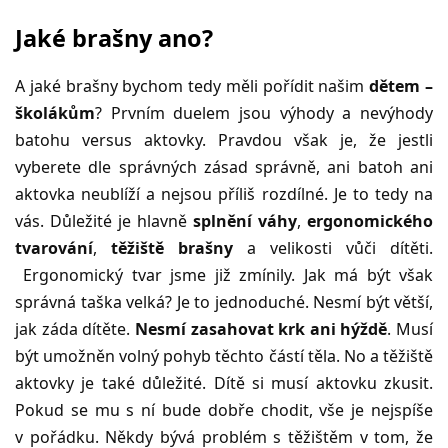
Jaké brašny ano?
A jaké brašny bychom tedy měli pořídit našim
dětem –
školákům
? Prvním duelem jsou výhody a nevýhody
batohu versus aktovky. Pravdou však je, že jestli
vyberete dle správných zásad správně, ani batoh ani
aktovka neublíží a nejsou příliš rozdílné. Je to tedy na
vás. Důležité je hlavně
splnění váhy
,
ergonomického
tvarování
,
těžiště brašny
a velikosti vůči dítěti.
Ergonomický tvar jsme již zmínily. Jak má být však
správná taška velká? Je to jednoduché. Nesmí být větší,
jak záda dítěte.
Nesmí zasahovat krk ani hýždě
. Musí
být umožněn volný pohyb těchto částí těla. No a těžiště
aktovky je také důležité. Dítě si musí aktovku zkusit.
Pokud se mu s ní bude dobře chodit, vše je nejspíše
v pořádku. Někdy bývá problém s těžištěm v tom, že