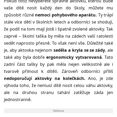
Pokud totiž nevyberete správně aktovku, kterou bude
vaše dítě nosit každý den do školy, můžete mu
způsobit různé
nemoci pohybového aparátu.
Ty trápí
stále více dětí v školních letech a odborníci se shodují,
že podíl na tom mají jistě i špatně zvolené aktovky. Tak
zaprvé – školní taška by měla na zádech vaší ratolesti
sedět naprosto přesně. To však není vše. Důležité také
je, aby aktovka nejenom
seděla a kryla se se zády
, ale
také aby byla dobře
ergonomicky vytvarovaná
. Tato
zadní část tašky by pak měla nejen velikostně ale i
tvarově přilnout k dítěti. Zároveň odborníci příliš
nedoporučují aktovky na kolečkách.
Ano, je zde
výhoda toho, že nemusí dítě nosit celou váhu aktovky,
ale na druhou stranu tahání zatěžuje záda jen
jednostranně.
Reklama