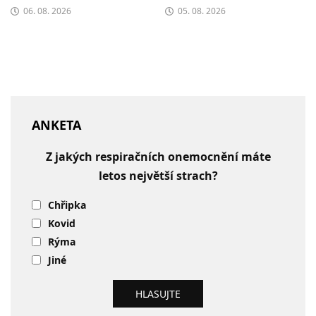
06. 08. 2026
05. 08. 2026
ANKETA
Z jakých respiračních onemocnění máte
letos největší strach?
Chřipka
Kovid
Rýma
Jiné