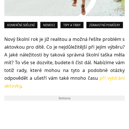
KOMERČNÍ SDĚLENÍ
NEMOCI
TIPY A TRIKY
ZDRAVOTNÍ POMŮCKY
Nový školní rok je již realitou a možná řešíte problém s
aktovkou pro dítě. Co je nejdůležitější při jejím výběru?
A jaké náležitosti by taková správná školní taška měla
mít? To vše se dozvíte, budete-li číst dál. Nabízíme vám
totiž rady, které mohou na tyto a podobné otázky
odpovědět a ušetří vám také mnoho času
při vybírání
aktovky
.
Reklama