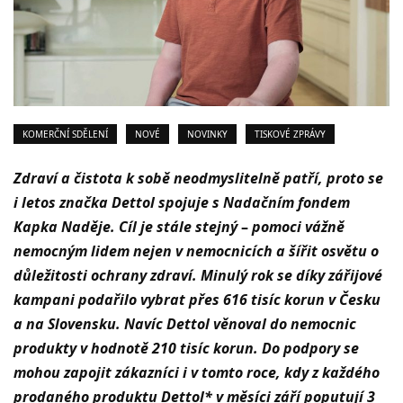
KOMERČNÍ SDĚLENÍ
NOVÉ
NOVINKY
TISKOVÉ ZPRÁVY
Zdraví a čistota k sobě neodmyslitelně patří, proto se
i letos značka Dettol spojuje s Nadačním fondem
Kapka Naděje. Cíl je stále stejný ­
–
pomoci vážně
nemocným lidem nejen v nemocnicích a šířit osvětu o
důležitosti ochrany zdraví. Minulý rok se díky zářijové
kampani podařilo vybrat přes 616 tisíc korun v Česku
a na Slovensku. Navíc Dettol věnoval do nemocnic
produkty v hodnotě 210 tisíc korun. Do podpory se
mohou zapojit zákazníci i v tomto roce, kdy z každého
prodaného produktu Dettol* v měsíci září poputují 3