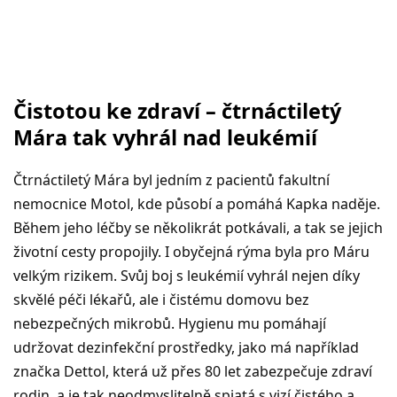
Čistotou ke zdraví –
čtrnáctiletý
Mára tak vyhrál nad leukémií
Čtrnáctiletý Mára byl jedním z pacientů fakultní
nemocnice Motol, kde působí a pomáhá Kapka naděje.
Během jeho léčby se několikrát potkávali, a tak se jejich
životní cesty propojily. I obyčejná rýma byla pro Máru
velkým rizikem. Svůj boj s leukémií vyhrál nejen díky
skvělé péči lékařů, ale i čistému domovu bez
nebezpečných mikrobů. Hygienu mu pomáhají
udržovat dezinfekční prostředky, jako má například
značka Dettol, která už přes 80 let zabezpečuje zdraví
rodin, a je tak neodmyslitelně spjatá s vizí čistého a