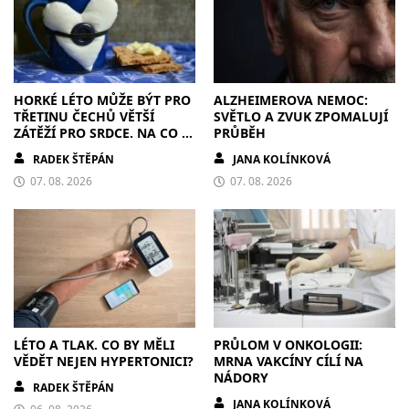
HORKÉ LÉTO MŮŽE BÝT PRO
ALZHEIMEROVA NEMOC:
TŘETINU ČECHŮ VĚTŠÍ
SVĚTLO A ZVUK ZPOMALUJÍ
ZÁTĚŽÍ PRO SRDCE. NA CO SI
PRŮBĚH
DÁT POZOR?
RADEK ŠTĚPÁN
JANA KOLÍNKOVÁ
07. 08. 2026
07. 08. 2026
LÉTO A TLAK. CO BY MĚLI
PRŮLOM V ONKOLOGII:
VĚDĚT NEJEN HYPERTONICI?
MRNA VAKCÍNY CÍLÍ NA
NÁDORY
RADEK ŠTĚPÁN
JANA KOLÍNKOVÁ