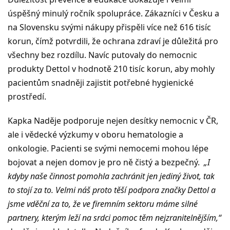
úspěšný minulý ročník spolupráce. Zákazníci v Česku a
na Slovensku svými nákupy přispěli více než 616 tisíc
korun, čímž potvrdili, že ochrana zdraví je důležitá pro
všechny bez rozdílu. Navíc putovaly do nemocnic
produkty Dettol v hodnotě 210 tisíc korun, aby mohly
pacientům snadněji zajistit potřebné hygienické
prostředí.
Kapka Naděje podporuje nejen desítky nemocnic v ČR,
ale i vědecké výzkumy v oboru hematologie a
onkologie. Pacienti se svými nemocemi mohou lépe
bojovat a nejen domov je pro ně čistý a bezpečný.
„I
kdyby naše činnost pomohla zachránit jen jediný život, tak
to stojí za to. Velmi náš proto těší podpora značky Dettol a
jsme vděční za to, že ve firemním sektoru máme silné
partnery, kterým leží na srdci pomoc těm nejzranitelnějším,“