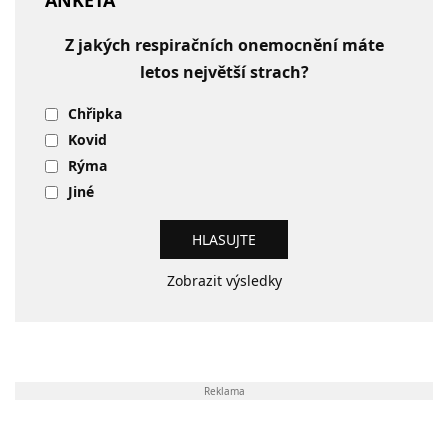
ANKETA
Z jakých respiračních onemocnění máte
letos největší strach?
Chřipka
Kovid
Rýma
Jiné
Zobrazit výsledky
Reklama