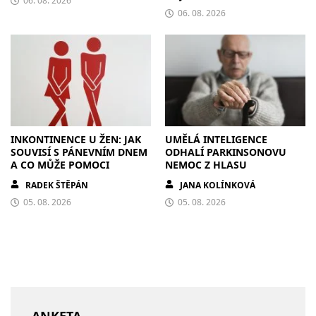
06. 08. 2026
06. 08. 2026
INKONTINENCE U ŽEN: JAK
UMĚLÁ INTELIGENCE
SOUVISÍ S PÁNEVNÍM DNEM
ODHALÍ PARKINSONOVU
A CO MŮŽE POMOCI
NEMOC Z HLASU
RADEK ŠTĚPÁN
JANA KOLÍNKOVÁ
05. 08. 2026
05. 08. 2026