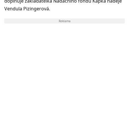
doplňuje zakladatelka Nadačního fondu Kapka naděje
Vendula Pizingerová.
Reklama