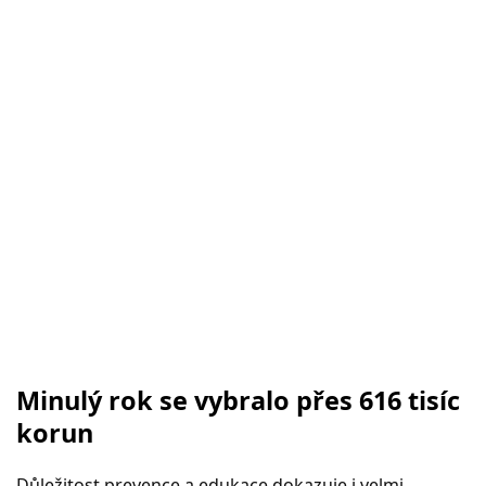
Minulý rok se vybralo přes 616 tisíc
korun
Důležitost prevence a edukace dokazuje i velmi