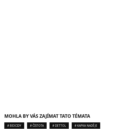
MOHLA BY VÁS ZAJÍMAT TATO TÉMATA
# BIOCIDY
# ČISTOTA
# DETTOL
# KAPKA NADĚJE