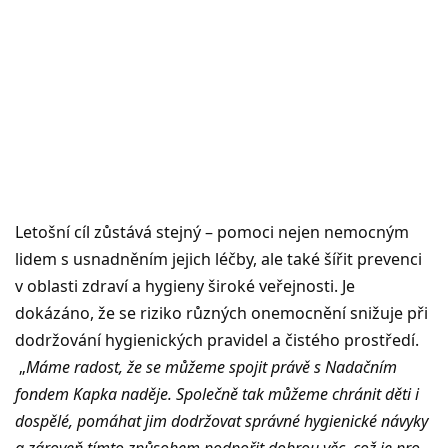
Letošní cíl zůstává stejný – pomoci nejen nemocným
lidem s usnadněním jejich léčby, ale také šířit prevenci
v oblasti zdraví a hygieny široké veřejnosti. Je
dokázáno, že se riziko různých onemocnění snižuje při
dodržování hygienických pravidel a čistého prostředí.
„
Máme radost, že se můžeme spojit právě s Nadačním
fondem Kapka naděje. Společně tak můžeme chránit děti i
dospělé, pomáhat jim dodržovat správné hygienické návyky
a zároveň tímto způsobem podpořit dobrou věc, což je pro