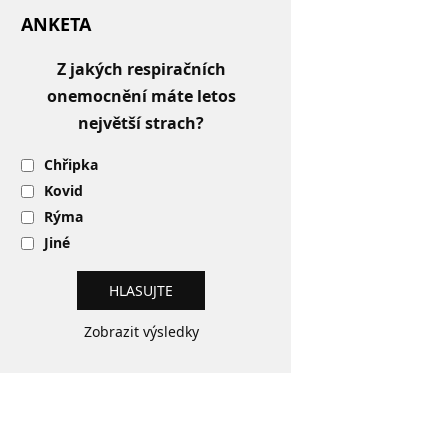
ANKETA
Z jakých respiračních
onemocnění máte letos
největší strach?
Chřipka
Kovid
Rýma
Jiné
Zobrazit výsledky