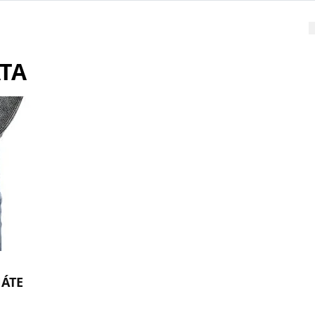
TA
NÁTE