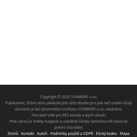
Copyright © 2026 SUNWEBS s.r.o.
Publikování, šíření nebo jakékoliv jiné užití obsahu pro jiné než osobní účely
uživatele je bez písemného souhlasu SUNWEBS s.r.o. zakázáno.
Toto platí také pro RSS kanály a jejich obsah.
Plné zdraví je hobby magazín a uvedené články nemohou mít závazný
právní charakter.
Domů
-
Kontakt
-
Autoři
-
Podmínky použití a GDPR
-
Etický kodex
-
Mapa