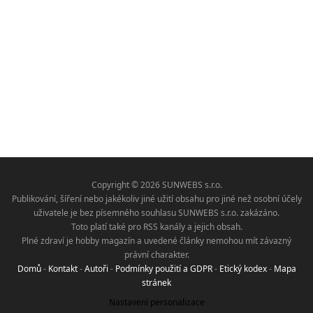
Copyright © 2026 SUNWEBS s.r.o.
Publikování, šíření nebo jakékoliv jiné užití obsahu pro jiné než osobní účely
uživatele je bez písemného souhlasu SUNWEBS s.r.o. zakázáno.
Toto platí také pro RSS kanály a jejich obsah.
Plné zdraví je hobby magazín a uvedené články nemohou mít závazný
právní charakter.
Domů
-
Kontakt
-
Autoři
-
Podmínky použití a GDPR
-
Etický kodex
-
Mapa
stránek
Nastavení personalizace