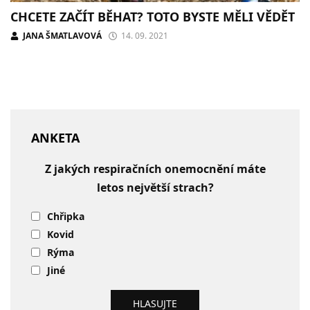
CHCETE ZAČÍT BĚHAT? TOTO BYSTE MĚLI VĚDĚT
JANA ŠMATLAVOVÁ
14. 09. 2021
ANKETA
Z jakých respiračních onemocnění máte
letos největší strach?
Chřipka
Kovid
Rýma
Jiné