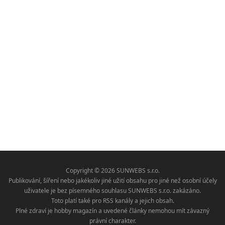
Copyright © 2026 SUNWEBS s.r.o.
Publikování, šíření nebo jakékoliv jiné užití obsahu pro jiné než osobní účely
uživatele je bez písemného souhlasu SUNWEBS s.r.o. zakázáno.
Toto platí také pro RSS kanály a jejich obsah.
Plné zdraví je hobby magazín a uvedené články nemohou mít závazný
právní charakter.