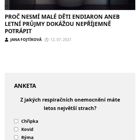
PROČ NESMÍ MALÉ DĚTI ENDIARON ANEB
LETNÍ PRŮJMY DOKÁŽOU NEPŘÍJEMNĚ
POTRÁPIT
JANA FOJTÍKOVÁ
12. 07. 2021
ANKETA
Z jakých respiračních onemocnění máte
letos největší strach?
Chřipka
Kovid
Rýma