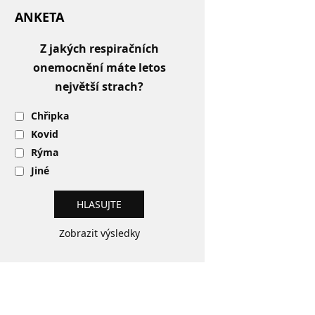
ANKETA
Z jakých respiračních
onemocnění máte letos
největší strach?
Chřipka
Kovid
Rýma
Jiné
Zobrazit výsledky