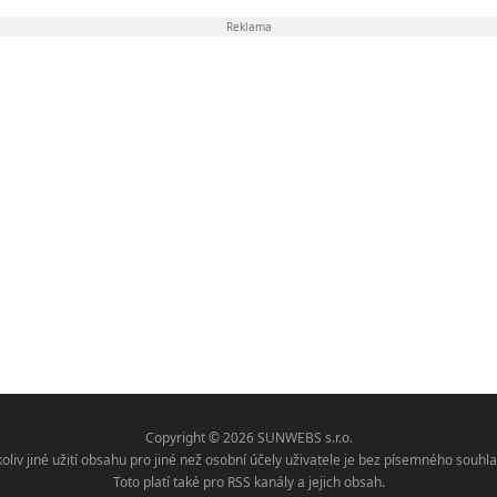
Reklama
Copyright © 2026 SUNWEBS s.r.o.
koliv jiné užití obsahu pro jiné než osobní účely uživatele je bez písemného sou
Toto platí také pro RSS kanály a jejich obsah.