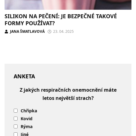
SILIKON NA PEČENÍ: JE BEZPEČNÉ TAKOVÉ
FORMY POUŽÍVAT?
JANA ŠMATLAVOVÁ
23. 04. 2025
ANKETA
Z jakých respiračních onemocnění máte
letos největší strach?
Chřipka
Kovid
Rýma
Jiné