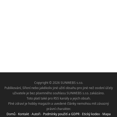
Copyright © 2026 SUNWEBS s.r.o.
Publikování, šíření nebo jakékoliv jiné užití obsahu pro jiné než osobní účely
uživatele je bez písemného souhlasu SUNWEBS s.r.o. zakázáno.
Toto platí také pro RSS kanály a jejich obsah.
Plné zdraví je hobby magazín a uvedené články nemohou mít závazný
právní charakter.
Domů
-
Kontakt
-
Autoři
-
Podmínky použití a GDPR
-
Etický kodex
-
Mapa