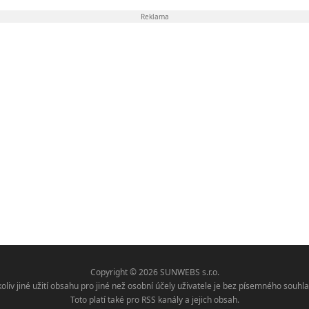
Reklama
Copyright © 2026 SUNWEBS s.r.o.
koliv jiné užití obsahu pro jiné než osobní účely uživatele je bez písemného sou
Toto platí také pro RSS kanály a jejich obsah.