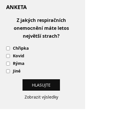
ANKETA
Z jakých respiračních
onemocnění máte letos
největší strach?
Chřipka
Kovid
Rýma
Jiné
Zobrazit výsledky