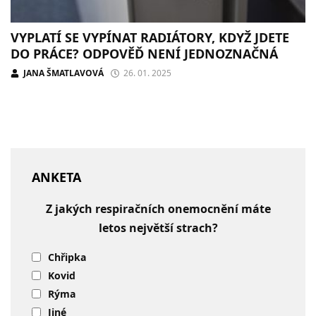
VYPLATÍ SE VYPÍNAT RADIÁTORY, KDYŽ JDETE
DO PRÁCE? ODPOVĚĎ NENÍ JEDNOZNAČNÁ
JANA ŠMATLAVOVÁ
26. 01. 2025
ANKETA
Z jakých respiračních onemocnění máte
letos největší strach?
Chřipka
Kovid
Rýma
Jiné