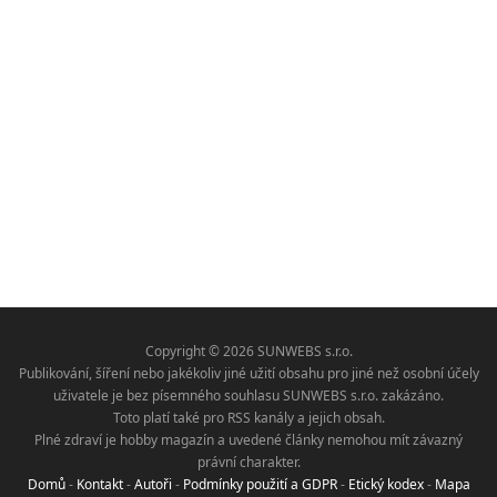
Copyright © 2026 SUNWEBS s.r.o.
Publikování, šíření nebo jakékoliv jiné užití obsahu pro jiné než osobní účely
uživatele je bez písemného souhlasu SUNWEBS s.r.o. zakázáno.
Toto platí také pro RSS kanály a jejich obsah.
Plné zdraví je hobby magazín a uvedené články nemohou mít závazný
právní charakter.
Domů
-
Kontakt
-
Autoři
-
Podmínky použití a GDPR
-
Etický kodex
-
Mapa