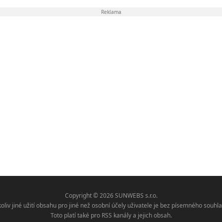
Reklama
Copyright © 2026 SUNWEBS s.r.o.
koliv jiné užití obsahu pro jiné než osobní účely uživatele je bez písemného sou
Toto platí také pro RSS kanály a jejich obsah.