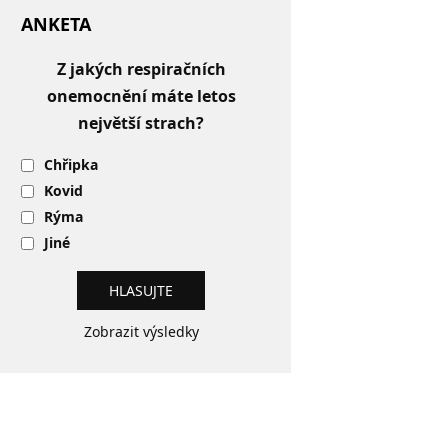
ANKETA
Z jakých respiračních
onemocnění máte letos
největší strach?
Chřipka
Kovid
Rýma
Jiné
Zobrazit výsledky