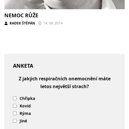
NEMOC RŮŽE
RADEK ŠTĚPÁN
14. 08. 2014
ANKETA
Z jakých respiračních onemocnění máte
letos největší strach?
Chřipka
Kovid
Rýma
Jiné