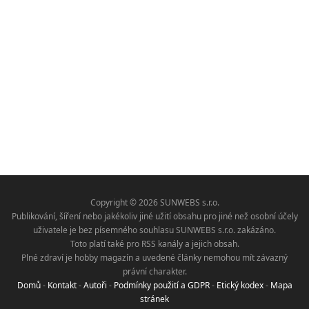
Copyright © 2026 SUNWEBS s.r.o.
Publikování, šíření nebo jakékoliv jiné užití obsahu pro jiné než osobní účely
uživatele je bez písemného souhlasu SUNWEBS s.r.o. zakázáno.
Toto platí také pro RSS kanály a jejich obsah.
Plné zdraví je hobby magazín a uvedené články nemohou mít závazný
právní charakter.
Domů
-
Kontakt
-
Autoři
-
Podmínky použití a GDPR
-
Etický kodex
-
Mapa
stránek