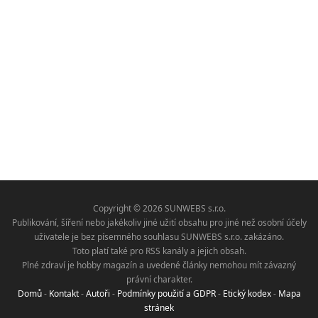
Copyright © 2026 SUNWEBS s.r.o.
Publikování, šíření nebo jakékoliv jiné užití obsahu pro jiné než osobní účely
uživatele je bez písemného souhlasu SUNWEBS s.r.o. zakázáno.
Toto platí také pro RSS kanály a jejich obsah.
Plné zdraví je hobby magazín a uvedené články nemohou mít závazný
právní charakter.
Domů
-
Kontakt
-
Autoři
-
Podmínky použití a GDPR
-
Etický kodex
-
Mapa
stránek