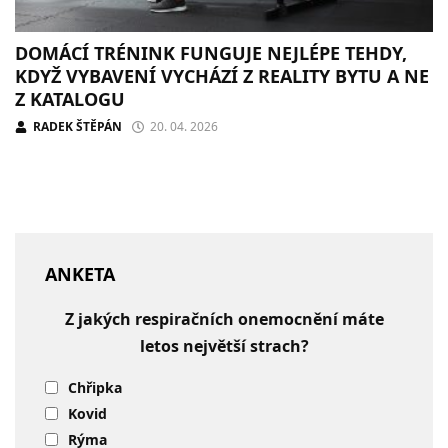
DOMÁCÍ TRÉNINK FUNGUJE NEJLÉPE TEHDY,
KDYŽ VYBAVENÍ VYCHÁZÍ Z REALITY BYTU A NE
Z KATALOGU
RADEK ŠTĚPÁN
20. 04. 2026
ANKETA
Z jakých respiračních onemocnění máte
letos největší strach?
Chřipka
Kovid
Rýma