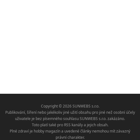
Copyright © 2026 SUNWEBS s.r.o.
Publikování, šíření nebo jakékoliv jiné užití obsahu pro jiné než osobní účely
uživatele je bez písemného souhlasu SUNWEBS s.r.o. zakázáno.
Toto platí také pro RSS kanály a jejich obsah.
Plné zdraví je hobby magazín a uvedené články nemohou mít závazný
právní charakter.