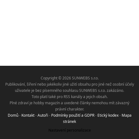
Copyright © 2026 SUNWEBS s.r.o.
Publikování, šíření nebo jakékoliv jiné užití obsahu pro jiné než osobní účely
uživatele je bez písemného souhlasu SUNWEBS s.r.o. zakázáno.
Toto platí také pro RSS kanály a jejich obsah.
Plné zdraví je hobby magazín a uvedené články nemohou mít závazný
právní charakter.
Domů
-
Kontakt
-
Autoři
-
Podmínky použití a GDPR
-
Etický kodex
-
Mapa
stránek
Nastavení personalizace