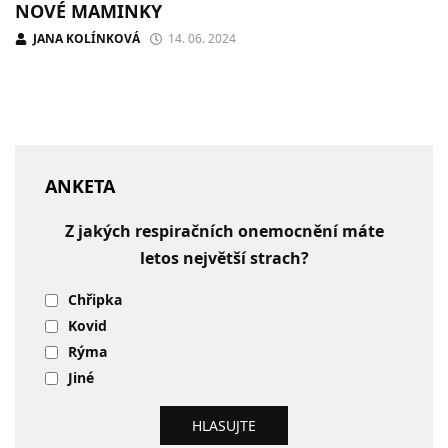
NOVÉ MAMINKY
JANA KOLÍNKOVÁ
14. 06. 2024
ANKETA
Z jakých respiračních onemocnění máte
letos největší strach?
Chřipka
Kovid
Rýma
Jiné