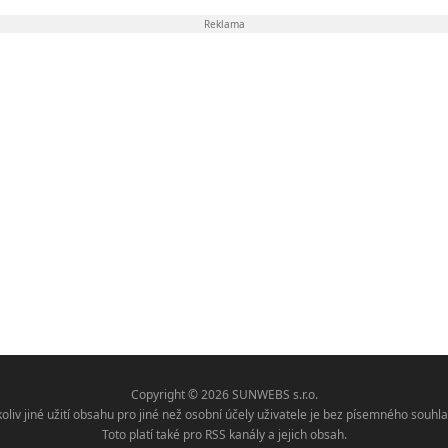
Reklama
Copyright © 2026 SUNWEBS s.r.o.
koliv jiné užití obsahu pro jiné než osobní účely uživatele je bez písemného sou
Toto platí také pro RSS kanály a jejich obsah.