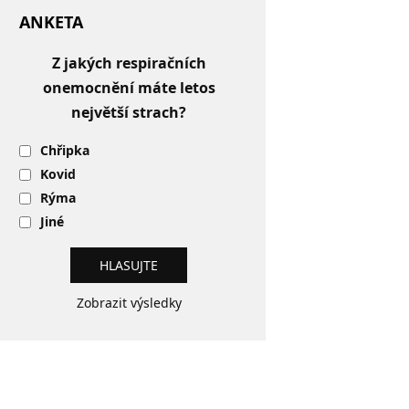
ANKETA
Z jakých respiračních
onemocnění máte letos
největší strach?
Chřipka
Kovid
Rýma
Jiné
Zobrazit výsledky