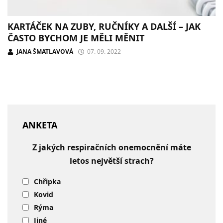
KARTÁČEK NA ZUBY, RUČNÍKY A DALŠÍ – JAK
ČASTO BYCHOM JE MĚLI MĚNIT
JANA ŠMATLAVOVÁ
07. 09. 2022
ANKETA
Z jakých respiračních onemocnění máte
letos největší strach?
Chřipka
Kovid
Rýma
Jiné