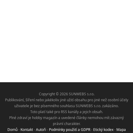
Copyright © 2026 SUNWEBS s.r.o.
Publikování, šíření nebo jakékoliv jiné užití obsahu pro jiné než osobní účely
uživatele je bez písemného souhlasu SUNWEBS s.r.o. zakázáno.
Toto platí také pro RSS kanály a jejich obsah.
Plné zdraví je hobby magazín a uvedené články nemohou mít závazný
právní charakter.
Domů
-
Kontakt
-
Autoři
-
Podmínky použití a GDPR
-
Etický kodex
-
Mapa