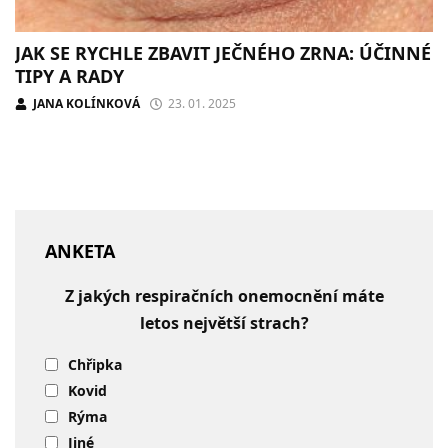
JAK SE RYCHLE ZBAVIT JEČNÉHO ZRNA: ÚČINNÉ
TIPY A RADY
JANA KOLÍNKOVÁ
23. 01. 2025
ANKETA
Z jakých respiračních onemocnění máte
letos největší strach?
Chřipka
Kovid
Rýma
Jiné