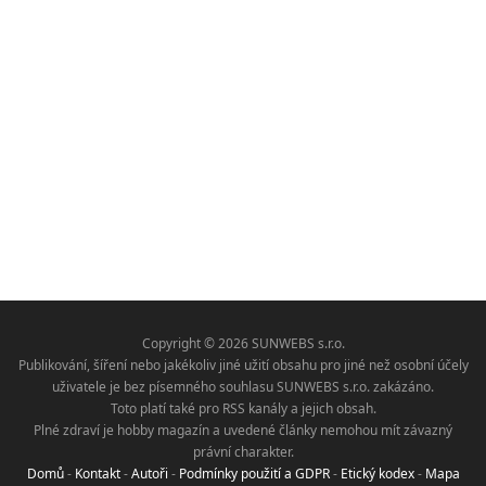
Copyright © 2026 SUNWEBS s.r.o.
Publikování, šíření nebo jakékoliv jiné užití obsahu pro jiné než osobní účely
uživatele je bez písemného souhlasu SUNWEBS s.r.o. zakázáno.
Toto platí také pro RSS kanály a jejich obsah.
Plné zdraví je hobby magazín a uvedené články nemohou mít závazný
právní charakter.
Domů
-
Kontakt
-
Autoři
-
Podmínky použití a GDPR
-
Etický kodex
-
Mapa