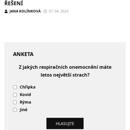
ŘEŠENÍ
JANA KOLÍNKOVÁ
07. 04. 2024
ANKETA
Z jakých respiračních onemocnění máte
letos největší strach?
Chřipka
Kovid
Rýma
Jiné