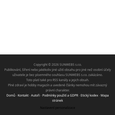
Copyright © 2026 SUNWEBS s.r.o.
Publikování, šíření nebo jakékoliv jiné užití obsahu pro jiné než osobní účely
uživatele je bez písemného souhlasu SUNWEBS s.r.o. zakázáno.
Toto platí také pro RSS kanály a jejich obsah.
Plné zdraví je hobby magazín a uvedené články nemohou mít závazný
právní charakter.
Domů
-
Kontakt
-
Autoři
-
Podmínky použití a GDPR
-
Etický kodex
-
Mapa
stránek
Nastavení personalizace